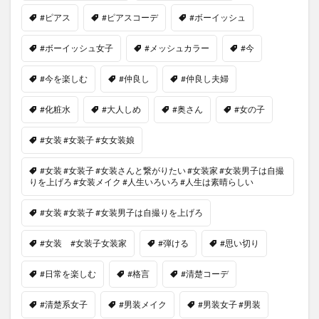
#ピアス
#ピアスコーデ
#ボーイッシュ
#ボーイッシュ女子
#メッシュカラー
#今
#今を楽しむ
#仲良し
#仲良し夫婦
#化粧水
#大人しめ
#奥さん
#女の子
#女装 #女装子 #女女装娘
#女装 #女装子 #女装さんと繋がりたい #女装家 #女装男子は自撮
りを上げろ #女装メイク #人生いろいろ #人生は素晴らしい
#女装 #女装子 #女装男子は自撮りを上げろ
#女装 #女装子女装家
#弾ける
#思い切り
#日常を楽しむ
#格言
#清楚コーデ
#清楚系女子
#男装メイク
#男装女子 #男装