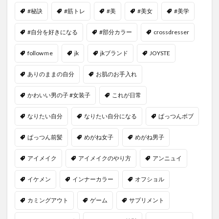
#秘訣
#筋トレ
#美
#美女
#美学
#自分を好きになる
#部分カラー
crossdresser
followｍe
jk
jkブランド
JOYSTE
ありのままの自分
お肌のお手入れ
かわいい男の子 #女装子
これが日常
なりたい自分
なりたい自分になる
ぱっつんボブ
ぱっつん前髪
めがね女子
めがね男子
アイメイク
アイメイクのやり方
アンニュイ
イケメン
インナーカラー
オフショル
カミングアウト
ゲーム
サプリメント