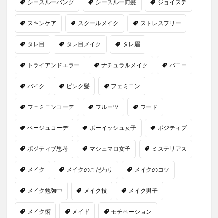
シースルーバング
シースルー前髪
ジョイステ
スキンケア
スクールメイク
ストレスフリー
タレ目
タレ目メイク
タレ眉
トライアンドエラー
ナチュラルメイク
バニー
バイク
ピンク髪
フェミニン
フェミニンコーデ
フルーツ
フード
ベージュコーデ
ボーイッシュ女子
ポジティブ
ポジティブ思考
マシュマロ女子
ミステリアス
メイク
メイクのこだわり
メイクのコツ
メイク勉強中
メイク技
メイク男子
メイク術
メイド
モチベーション