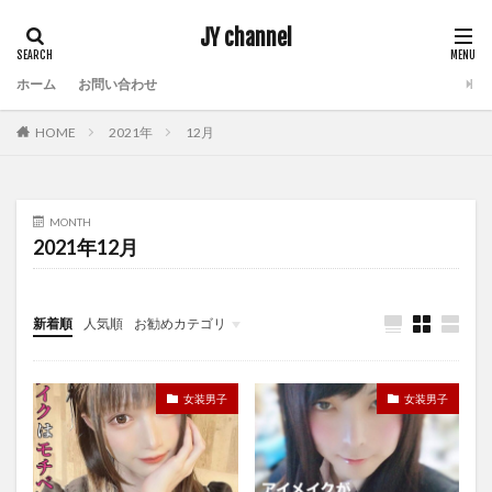
JY channel
ホーム
お問い合わせ
HOME
2021年
12月
MONTH
2021年12月
新着順
人気順
お勧めカテゴリ
男装女子
女装男子
女装男子