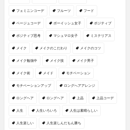
フェミニンコーデ
フルーツ
フード
ベージュコーデ
ボーイッシュ女子
ポジティブ
ポジティブ思考
マシュマロ女子
ミステリアス
メイク
メイクのこだわり
メイクのコツ
メイク勉強中
メイク技
メイク男子
メイク術
メイド
モチベーション
モチベーションアップ
ロングへアアレンジ
ロングヘア
ロングヘア
上品
上品コーデ
人生
人生いろいろ
人生は素晴らしい
人生楽しい
人生楽しんだもん勝ち