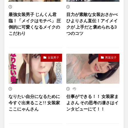
最強女装男子 じんくん君
目力が素敵な女装おさかべ
臨！「メイクはモチベ」 圧
ひよりさん直伝！アイメイ
倒的に可愛くなるメイクの
クが 上手だと褒められる3
こだわり
つのコツ
女装男子
男装女子
なりたい自分になるために
仕事ができる！！ 女装家ま
今すぐ出来ること!! 女装家
よさん その思考の凄さはイ
ここにゃんさん
ンタビューにて！！