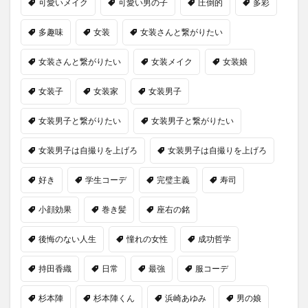
可愛いメイク
可愛い男の子
圧倒的
多彩
多趣味
女装
女装さんと繋がりたい
女装さんと繋がりたい
女装メイク
女装娘
女装子
女装家
女装男子
女装男子と繋がりたい
女装男子と繋がりたい
女装男子は自撮りを上げろ
女装男子は自撮りを上げろ
好き
学生コーデ
完璧主義
寿司
小顔効果
巻き髪
座右の銘
後悔のない人生
憧れの女性
成功哲学
持田香織
日常
最強
服コーデ
杉本陣
杉本陣くん
浜崎あゆみ
男の娘