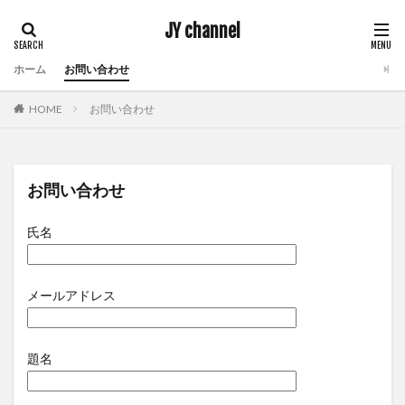
JY channel
ホーム
お問い合わせ
HOME
お問い合わせ
お問い合わせ
氏名
メールアドレス
題名