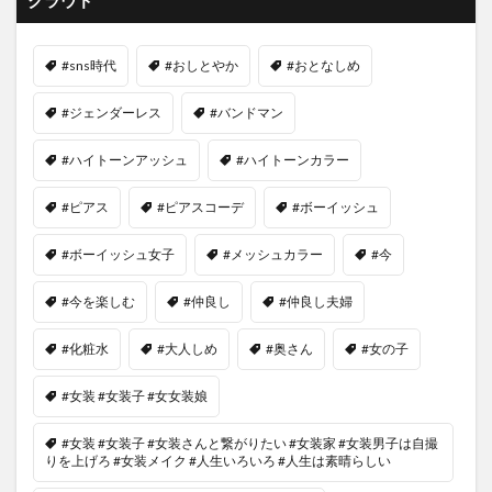
クラウド
#sns時代
#おしとやか
#おとなしめ
#ジェンダーレス
#バンドマン
#ハイトーンアッシュ
#ハイトーンカラー
#ピアス
#ピアスコーデ
#ボーイッシュ
#ボーイッシュ女子
#メッシュカラー
#今
#今を楽しむ
#仲良し
#仲良し夫婦
#化粧水
#大人しめ
#奥さん
#女の子
#女装 #女装子 #女女装娘
#女装 #女装子 #女装さんと繋がりたい #女装家 #女装男子は自撮
りを上げろ #女装メイク #人生いろいろ #人生は素晴らしい