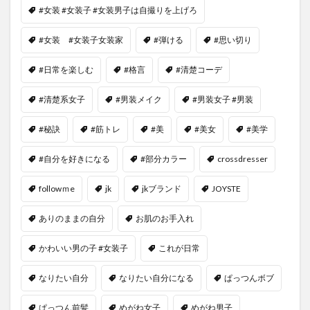
#女装 #女装子 #女装男子は自撮りを上げろ
#女装 #女装子女装家
#弾ける
#思い切り
#日常を楽しむ
#格言
#清楚コーデ
#清楚系女子
#男装メイク
#男装女子 #男装
#秘訣
#筋トレ
#美
#美女
#美学
#自分を好きになる
#部分カラー
crossdresser
followｍe
jk
jkブランド
JOYSTE
ありのままの自分
お肌のお手入れ
かわいい男の子 #女装子
これが日常
なりたい自分
なりたい自分になる
ぱっつんボブ
ぱっつん前髪
めがね女子
めがね男子