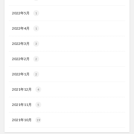
2022年5月
1
2022年4月
1
2022年3月
3
2022年2月
2
2022年1月
2
2021年12月
4
2021年11月
5
2021年10月
19