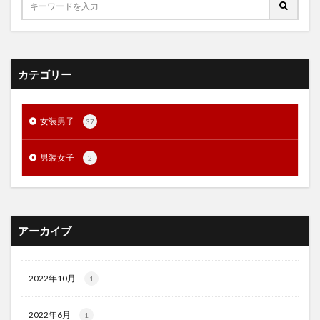
カテゴリー
女装男子
37
男装女子
2
アーカイブ
2022年10月
1
2022年6月
1