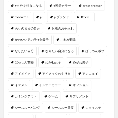
#自分を好きになる
#部分カラー
crossdresser
followｍe
jk
jkブランド
JOYSTE
ありのままの自分
お肌のお手入れ
かわいい男の子 #女装子
これが日常
なりたい自分
なりたい自分になる
ぱっつんボブ
ぱっつん前髪
めがね女子
めがね男子
アイメイク
アイメイクのやり方
アンニュイ
イケメン
インナーカラー
オフショル
カミングアウト
ゲーム
サプリメント
シースルーバング
シースルー前髪
ジョイステ