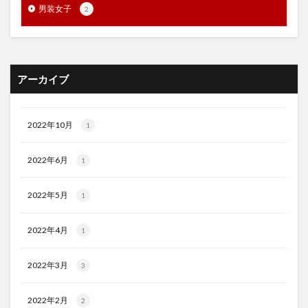
男装女子
2
アーカイブ
2022年10月
1
2022年6月
1
2022年5月
1
2022年4月
1
2022年3月
3
2022年2月
2