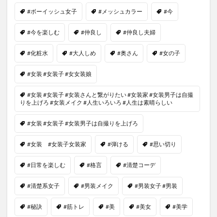
#ボーイッシュ女子
#メッシュカラー
#今
#今を楽しむ
#仲良し
#仲良し夫婦
#化粧水
#大人しめ
#奥さん
#女の子
#女装 #女装子 #女女装娘
#女装 #女装子 #女装さんと繋がりたい #女装家 #女装男子は自撮
りを上げろ #女装メイク #人生いろいろ #人生は素晴らしい
#女装 #女装子 #女装男子は自撮りを上げろ
#女装 #女装子女装家
#弾ける
#思い切り
#日常を楽しむ
#格言
#清楚コーデ
#清楚系女子
#男装メイク
#男装女子 #男装
#秘訣
#筋トレ
#美
#美女
#美学