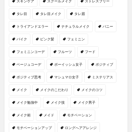
スキンケア
スクールメイク
ストレスフリー
タレ目
タレ目メイク
タレ眉
トライアンドエラー
ナチュラルメイク
バニー
バイク
ピンク髪
フェミニン
フェミニンコーデ
フルーツ
フード
ベージュコーデ
ボーイッシュ女子
ポジティブ
ポジティブ思考
マシュマロ女子
ミステリアス
メイク
メイクのこだわり
メイクのコツ
メイク勉強中
メイク技
メイク男子
メイク術
メイド
モチベーション
モチベーションアップ
ロングへアアレンジ