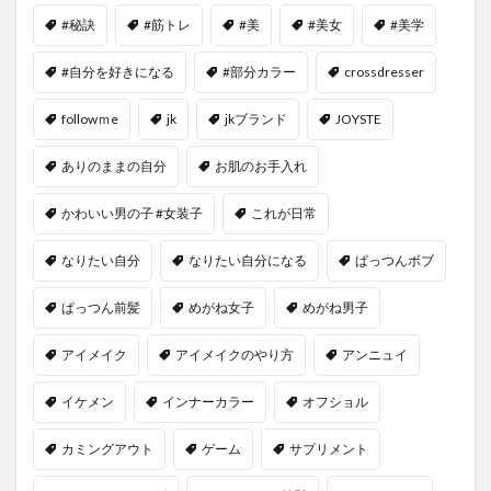
#秘訣
#筋トレ
#美
#美女
#美学
#自分を好きになる
#部分カラー
crossdresser
followｍe
jk
jkブランド
JOYSTE
ありのままの自分
お肌のお手入れ
かわいい男の子 #女装子
これが日常
なりたい自分
なりたい自分になる
ぱっつんボブ
ぱっつん前髪
めがね女子
めがね男子
アイメイク
アイメイクのやり方
アンニュイ
イケメン
インナーカラー
オフショル
カミングアウト
ゲーム
サプリメント