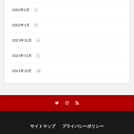
2022年2月
2
2022年1月
2
2021年12月
4
2021年11月
5
2021年10月
19
サイトマップ
プライバシーポリシー