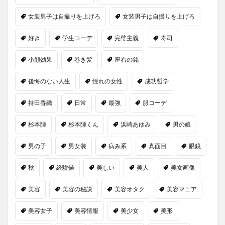
女装男子は自撮りを上げろ
女装男子は自撮りを上げろ
好き
学生コーデ
完璧主義
寿司
小顔効果
巻き髪
座右の銘
後悔のない人生
憧れの女性
成功哲学
持田香織
日常
最強
服コーデ
杉本陣
杉本陣くん
浜崎あゆみ
男の娘
男の子
男女装
病み系
真面目
眼鏡
秋
経験値
美しい
美人
美女画像
美容
美容の秘訣
美容オタク
美容マニア
美容女子
美容情報
美少女
美形