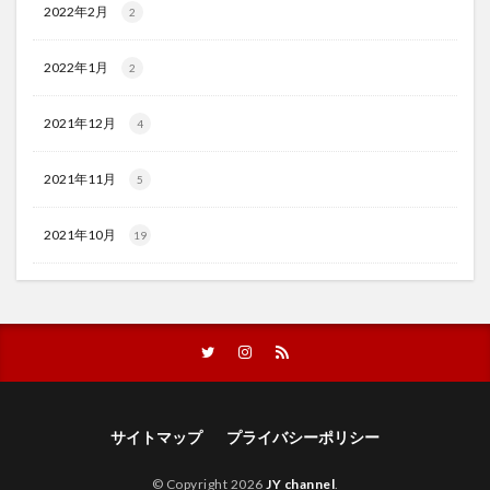
2022年2月
2
2022年1月
2
2021年12月
4
2021年11月
5
2021年10月
19
サイトマップ
プライバシーポリシー
© Copyright 2026
JY channel
.