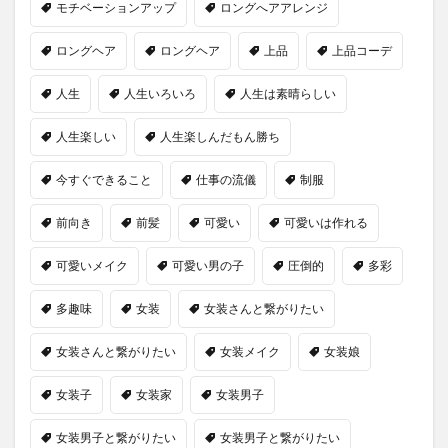
モチベーションアップ
ロングへアアレンジ
ロングヘア
ロングヘア
上品
上品コーデ
人生
人生いろいろ
人生は素晴らしい
人生楽しい
人生楽しんだもん勝ち
今すぐできること
仕事の流儀
制服
前向き
前髪
可愛い
可愛いは作れる
可愛いメイク
可愛い男の子
圧倒的
多彩
多趣味
女装
女装さんと繋がりたい
女装さんと繋がりたい
女装メイク
女装娘
女装子
女装家
女装男子
女装男子と繋がりたい
女装男子と繋がりたい