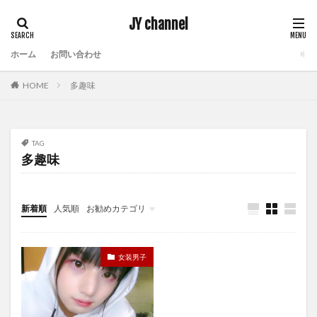
JY channel
ホーム
お問い合わせ
HOME
多趣味
TAG
多趣味
新着順
人気順
お勧めカテゴリ
男装女子
女装男子