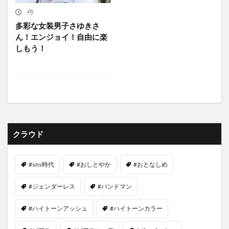
多彩な女装男子さゆきさ
ん！エンジョイ！自由に楽
しもう！
クラウド
#sns時代
#おしとやか
#おとなしめ
#ジェンダーレス
#バンドマン
#ハイトーンアッシュ
#ハイトーンカラー