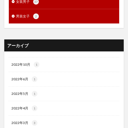
女装男子
37
男装女子
2
アーカイブ
2022年10月
1
2022年6月
1
2022年5月
1
2022年4月
1
2022年3月
3