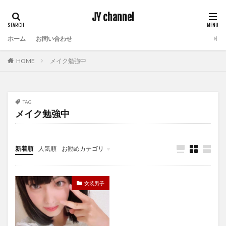
JY channel
ホーム
お問い合わせ
HOME
メイク勉強中
TAG
メイク勉強中
新着順
人気順
お勧めカテゴリ
男装女子
女装男子