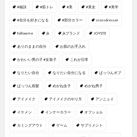
#秘訣
#筋トレ
#美
#美女
#美学
#自分を好きになる
#部分カラー
crossdresser
followｍe
jk
jkブランド
JOYSTE
ありのままの自分
お肌のお手入れ
かわいい男の子 #女装子
これが日常
なりたい自分
なりたい自分になる
ぱっつんボブ
ぱっつん前髪
めがね女子
めがね男子
アイメイク
アイメイクのやり方
アンニュイ
イケメン
インナーカラー
オフショル
カミングアウト
ゲーム
サプリメント