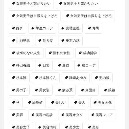
女装男子と繋がりたい
女装男子と繋がりたい
女装男子は自撮りを上げろ
女装男子は自撮りを上げろ
好き
学生コーデ
完璧主義
寿司
小顔効果
巻き髪
座右の銘
後悔のない人生
憧れの女性
成功哲学
持田香織
日常
最強
服コーデ
杉本陣
杉本陣くん
浜崎あゆみ
男の娘
男の子
男女装
病み系
真面目
眼鏡
秋
経験値
美しい
美人
美女画像
美容
美容の秘訣
美容オタク
美容マニア
美容女子
美容情報
美少女
美形