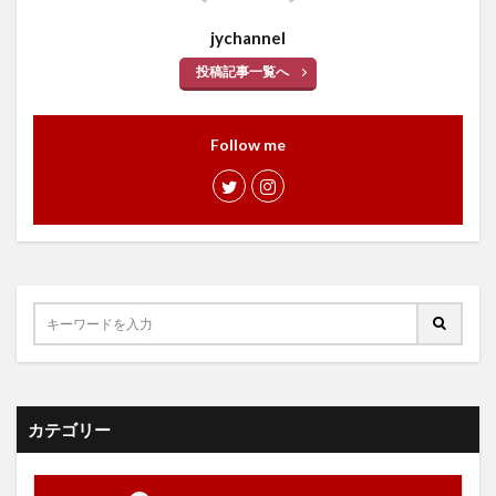
jychannel
投稿記事一覧へ
Follow me
カテゴリー