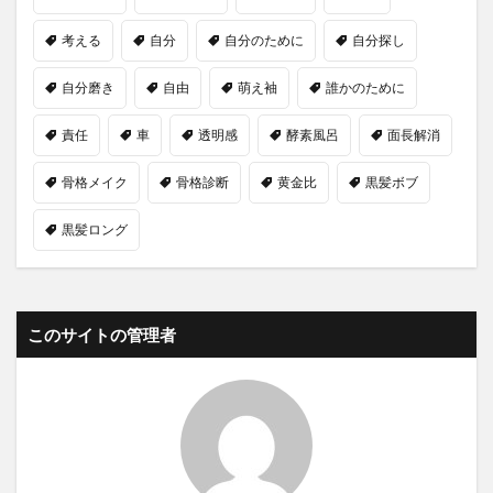
考える
自分
自分のために
自分探し
自分磨き
自由
萌え袖
誰かのために
責任
車
透明感
酵素風呂
面長解消
骨格メイク
骨格診断
黄金比
黒髪ボブ
黒髪ロング
このサイトの管理者