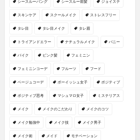
シースルーバング
シースルー前髪
ジョイステ
スキンケア
スクールメイク
ストレスフリー
タレ目
タレ目メイク
タレ眉
トライアンドエラー
ナチュラルメイク
バニー
バイク
ピンク髪
フェミニン
フェミニンコーデ
フルーツ
フード
ベージュコーデ
ボーイッシュ女子
ポジティブ
ポジティブ思考
マシュマロ女子
ミステリアス
メイク
メイクのこだわり
メイクのコツ
メイク勉強中
メイク技
メイク男子
メイク術
メイド
モチベーション