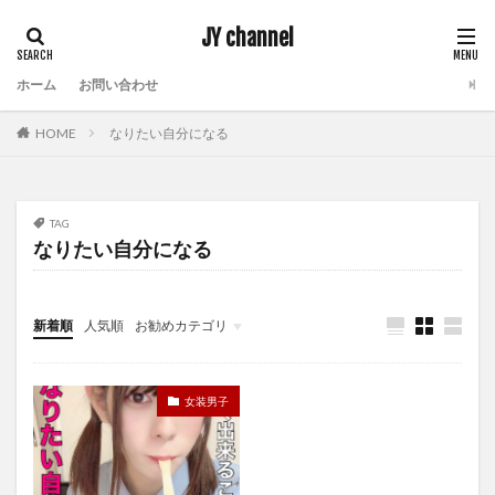
JY channel
ホーム
お問い合わせ
HOME
なりたい自分になる
TAG
なりたい自分になる
新着順
人気順
お勧めカテゴリ
男装女子
女装男子