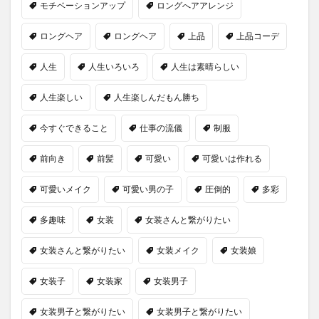
モチベーションアップ
ロングへアアレンジ
ロングヘア
ロングヘア
上品
上品コーデ
人生
人生いろいろ
人生は素晴らしい
人生楽しい
人生楽しんだもん勝ち
今すぐできること
仕事の流儀
制服
前向き
前髪
可愛い
可愛いは作れる
可愛いメイク
可愛い男の子
圧倒的
多彩
多趣味
女装
女装さんと繋がりたい
女装さんと繋がりたい
女装メイク
女装娘
女装子
女装家
女装男子
女装男子と繋がりたい
女装男子と繋がりたい