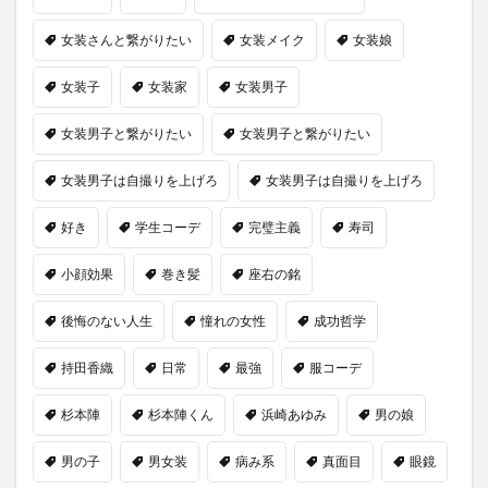
女装さんと繋がりたい
女装メイク
女装娘
女装子
女装家
女装男子
女装男子と繋がりたい
女装男子と繋がりたい
女装男子は自撮りを上げろ
女装男子は自撮りを上げろ
好き
学生コーデ
完璧主義
寿司
小顔効果
巻き髪
座右の銘
後悔のない人生
憧れの女性
成功哲学
持田香織
日常
最強
服コーデ
杉本陣
杉本陣くん
浜崎あゆみ
男の娘
男の子
男女装
病み系
真面目
眼鏡