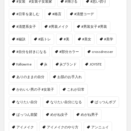
#女装 #女装子女装家
#弾ける
#思い切り
#日常を楽しむ
#格言
#清楚コーデ
#清楚系女子
#男装メイク
#男装女子 #男装
#秘訣
#筋トレ
#美
#美女
#美学
#自分を好きになる
#部分カラー
crossdresser
followｍe
jk
jkブランド
JOYSTE
ありのままの自分
お肌のお手入れ
かわいい男の子 #女装子
これが日常
なりたい自分
なりたい自分になる
ぱっつんボブ
ぱっつん前髪
めがね女子
めがね男子
アイメイク
アイメイクのやり方
アンニュイ