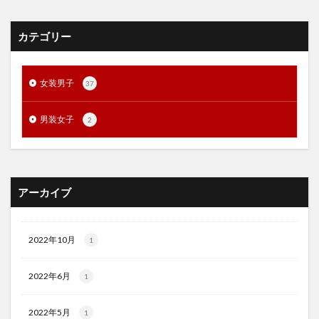
カテゴリー
女装男子
37
男装女子
2
アーカイブ
2022年10月
1
2022年6月
1
2022年5月
1